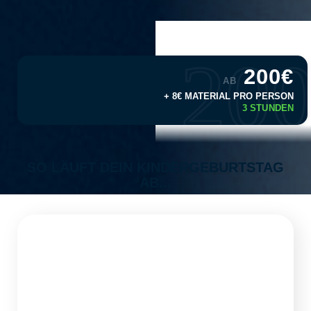
20
200€
AB
+ 8€ MATERIAL PRO PERSON
3 STUNDEN
SO LÄUFT DEIN KINDERGEBURTSTAG
AB...