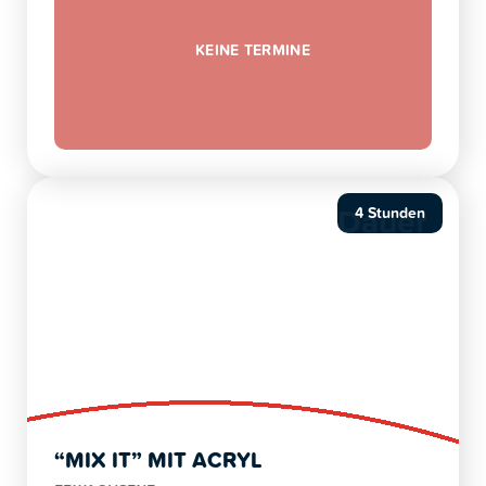
KEINE TERMINE
Dauer
4 Stunden
“MIX IT” MIT ACRYL