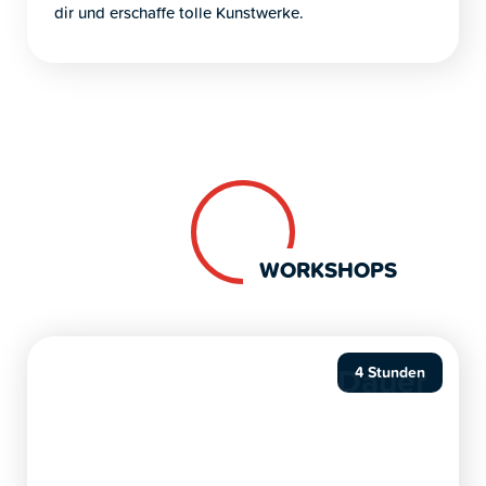
dir und erschaffe tolle Kunstwerke.
7
WORKSHOPS
Dauer
4 Stunden