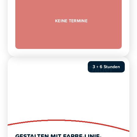
KEINE TERMINE
Dauer
3 + 6 Stunden
GESTALTEN MIT FARBE-LINIE-