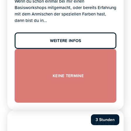
Wenn du schon einmal bei mir einen
Basisworkshops mitgemacht, oder bereits Erfahrung
mit dem Anmischen der speziellen Farben hast,
dann bist du in...
WEITERE INFOS
KEINE TERMINE
Dauer
3 Stunden