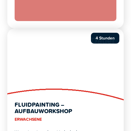
Dauer
4 Stunden
FLUIDPAINTING –
AUFBAUWORKSHOP
ERWACHSENE