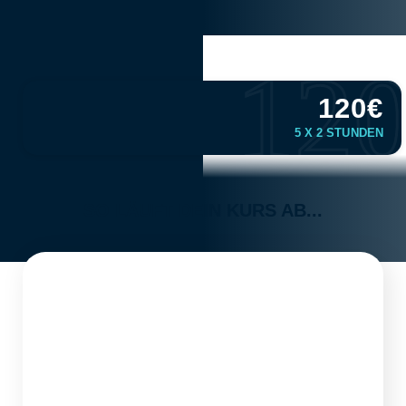
12
120€
5 X 2 STUNDEN
SO LÄUFT DEIN KURS AB...