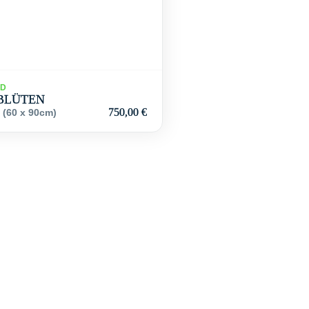
LD
BLÜTEN
750,00
€
d (60 x 90cm)