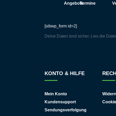
Angebote
Termine
V
[sibwp_form id=2]
Deine Daten sind sicher. Lies die
Date
KONTO & HILFE
RECH
Mein Konto
Widerr
Kundensupport
Cooki
Sendungsverfolgung