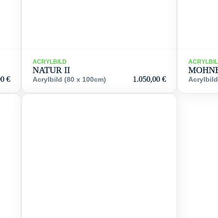
ACRYLBILD
ACRYLBI
NATUR II
MOHN
00
€
1.050,00
€
Acrylbild (80 x 100cm)
Acrylbil