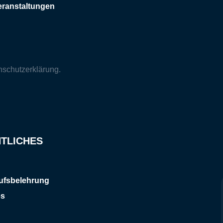
eranstaltungen
nschutzerklärung
.
TLICHES
ufsbelehrung
es