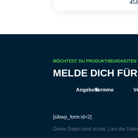
45,
MÖCHTEST DU PRODUKTNEUIGKEITEN
MELDE DICH FÜ
Angebote
Termine
V
[sibwp_form id=2]
Deine Daten sind sicher. Lies die
Date