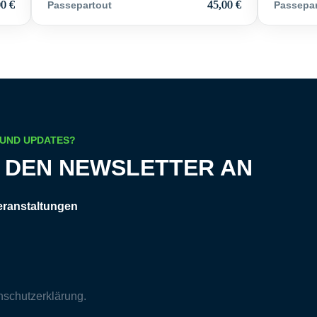
00
€
45,00
€
Passepartout
Passepar
 UND UPDATES?
R DEN NEWSLETTER AN
eranstaltungen
nschutzerklärung
.