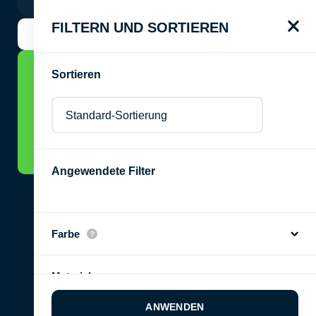
FILTERN UND SORTIEREN
KUNDENSUPPORT
Sortieren
ZU DEN KUNSTKURSEN
Angewendete Filter
Farbe
© 2022 Atelier Kunst & Gestalten.
Material
Impressum
Datenschutz
AGB
ANWENDEN