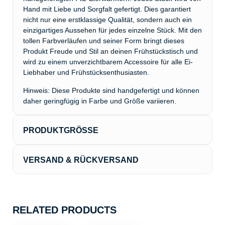
Hand mit Liebe und Sorgfalt gefertigt. Dies garantiert
nicht nur eine erstklassige Qualität, sondern auch ein
einzigartiges Aussehen für jedes einzelne Stück. Mit den
tollen Farbverläufen und seiner Form bringt dieses
Produkt Freude und Stil an deinen Frühstückstisch und
wird zu einem unverzichtbarem Accessoire für alle Ei-
Liebhaber und Frühstücksenthusiasten.
Hinweis: Diese Produkte sind handgefertigt und können
daher geringfügig in Farbe und Größe variieren.
PRODUKTGRÖSSE
Länge:
4.5cm
Breite:
VERSAND & RÜCKVERSAND
4.5cm
Höhe:
10cm
Der Versand erfolgt in der Regel innerhalb von 3
Werktagen über DHL. Ab einem Warenwert von 80€ ist
der Versand kostenlos.
RELATED PRODUCTS