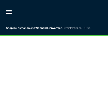
Shop
Kunsthandwerk
Wohnen
Eierwärmer
Filzzipfelmützen – Grün