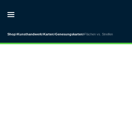
Shop
Kunsthandwerk
Karten
Genesungskarten
Flächen vs. Streifen