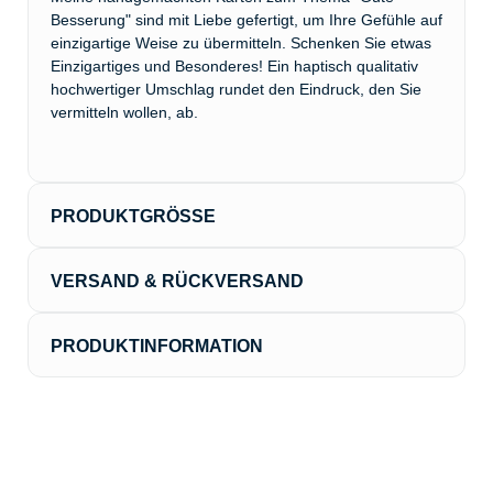
Besserung" sind mit Liebe gefertigt, um Ihre Gefühle auf
einzigartige Weise zu übermitteln. Schenken Sie etwas
Einzigartiges und Besonderes! Ein haptisch qualitativ
hochwertiger Umschlag rundet den Eindruck, den Sie
vermitteln wollen, ab.
PRODUKTGRÖSSE
Länge:
21cm
Breite:
VERSAND & RÜCKVERSAND
17.4cm
Höhe:
0.35cm
Der Versand erfolgt in der Regel innerhalb von 3
Werktagen über DHL. Ab einem Warenwert von 80€ ist
PRODUKTINFORMATION
der Versand kostenlos.
Größe DIN A5
300g Karton
Ein hochwertiger Umschlag für die Grußkarte