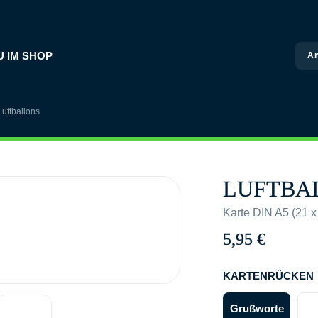
U IM SHOP
A
Luftballons
LUFTBA
Karte DIN A5 (21 x
5,95
€
KARTENRÜCKEN
Grußworte