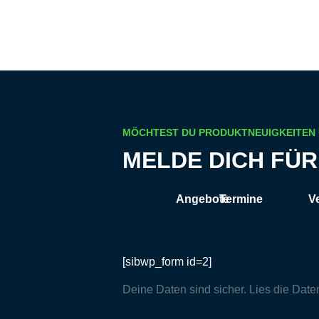
MÖCHTEST DU PRODUKTNEUIGKEITEN
MELDE DICH FÜ
Angebote
Termine
V
[sibwp_form id=2]
Deine Daten sind sicher. Lies die
Date