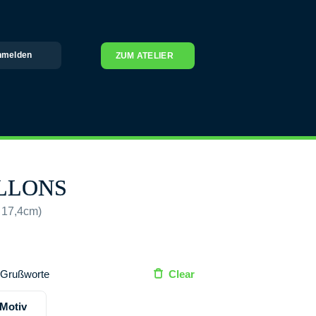
nmelden
ZUM ATELIER
LLONS
 17,4cm)
Grußworte
Clear
Motiv