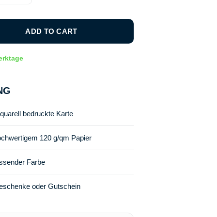
ADD TO CART
Werktage
NG
uarell bedruckte Karte
ochwertigem 120 g/qm Papier
assender Farbe
geschenke oder Gutschein