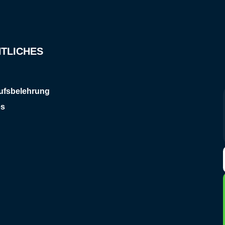
TLICHES
ufsbelehrung
es