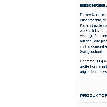
BESCHREIB
Dieses Kartenmoti
Mischtechnik, ge
Karte ist außen be
weißes Inlay für
einen großen und
auf der Karte pla
im Handumdrehen
Geldgeschenk.
Der feste 300g Ka
große Format in 
originellen und w
PRODUKTGR
Länge:
21cm