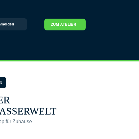
nmelden
ZUM ATELIER
G
ER
ASSERWELT
op für Zuhause