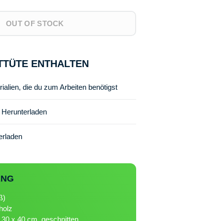
OUT OF STOCK
TTÜTE ENTHALTEN
rialien, die du zum Arbeiten benötigst
m Herunterladen
erladen
ANG
ß)
holz
- 30 x 40 cm, geschnitten