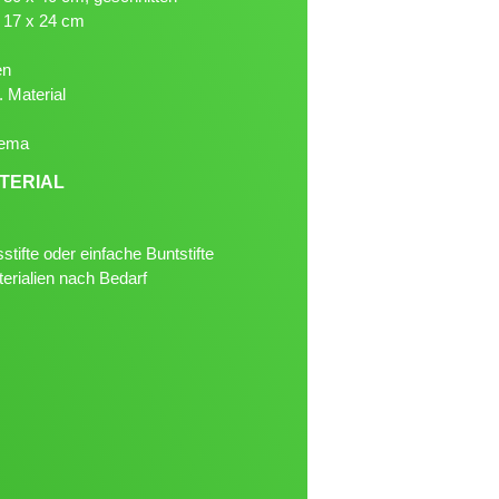
- 17 x 24 cm
en
. Material
hema
TERIAL
stifte oder einfache Buntstifte
rialien nach Bedarf