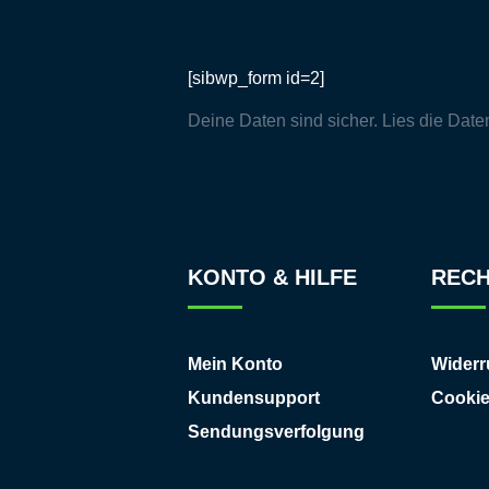
[sibwp_form id=2]
Deine Daten sind sicher. Lies die
Date
KONTO & HILFE
RECH
Mein Konto
Widerr
Kundensupport
Cooki
Sendungsverfolgung