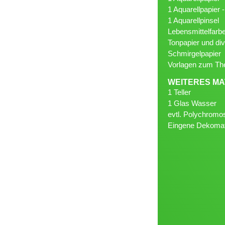
1 Aquarellpapier 
1 Aquarellpinsel
Lebensmittelfarb
Tonpapier und div
Schmirgelpapier
Vorlagen zum T
WEITERES MA
1 Teller
1 Glas Wasser
evtl. Polychromos
Eingene Dekomate