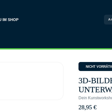
U IM SHOP
A
NICHT VORRÄTI
3D-BILD
UNTERW
Dein Kunstworksh
28,95
€