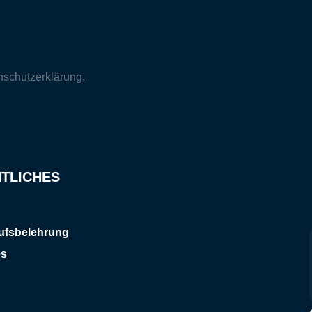
nschutzerklärung
.
TLICHES
ufsbelehrung
es