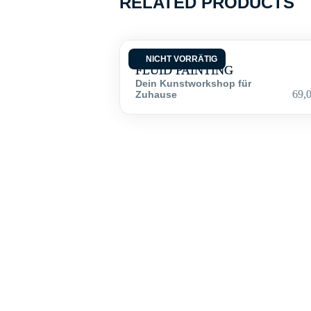
RELATED PRODUCTS
KUNSTTÜTE
NICHT VORRÄTIG
FLUID PAINTING
Dein Kunstworkshop für
69,
Zuhause