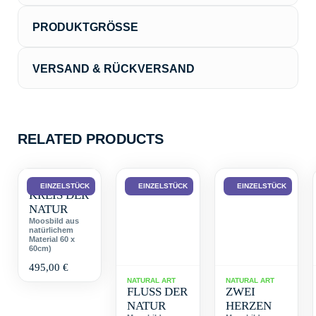
PRODUKTGRÖSSE
Länge:
34cm
Breite:
VERSAND & RÜCKVERSAND
34cm
Höhe:
3.5cm
Der Versand erfolgt in der Regel innerhalb von 3
Werktagen über DHL. Ab einem Warenwert von 80€ ist
der Versand kostenlos.
RELATED PRODUCTS
NATURAL ART
EINZELSTÜCK
EINZELSTÜCK
EINZELSTÜCK
KREIS DER
NATUR
Moosbild aus
natürlichem
Material 60 x
60cm)
495,00
€
NATURAL ART
NATURAL ART
FLUSS DER
ZWEI
NATUR
HERZEN