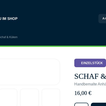
U IM SHOP
A
Schaf & Küken
EINZELSTÜCK
SCHAF 
Handbemalte Anhän
16,00
€