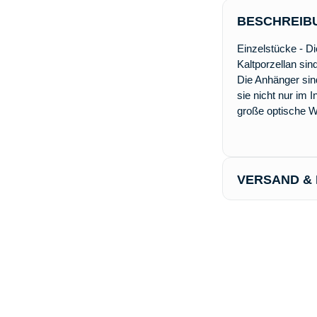
BESCHREIB
Einzelstücke - 
Kaltporzellan si
Die Anhänger sind
sie nicht nur im
große optische W
VERSAND &
Der Versand erfol
Werktagen über 
der Versand kost