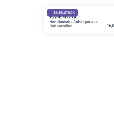
OSTERSCHMUCK
EINZELSTÜCK
HASENPAAR
Handbemalte Anhänger aus
16,
Kaltporzellan