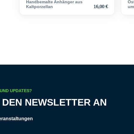
Handbemalte Anhänger aus
Ost
16,00
€
Kaltporzellan
um
 UND UPDATES?
R DEN NEWSLETTER AN
eranstaltungen