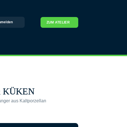
nmelden
ZUM ATELIER
& KÜKEN
ger aus Kaltporzellan