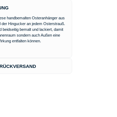
UNG
Diese handbemalten Osteranhänger aus
nd der Hingucker an jedem Osterstrauß.
 beidseitig bemalt und lackiert, damit
 Innenraum sondern auch Außen eine
irkung entfalten können.
 RÜCKVERSAND
gt in der Regel innerhalb von 3
DHL. Ab einem Warenwert von 80€ ist
enlos.