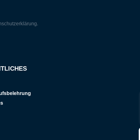
nschutzerklärung
.
TLICHES
ufsbelehrung
es