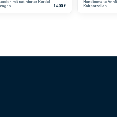
ereier, mit satinierter Kordel
Handbemalte Anhä
14,00
€
zogen
Kaltporzellan