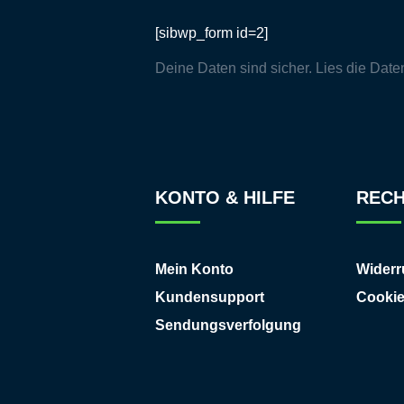
[sibwp_form id=2]
Deine Daten sind sicher. Lies die
Date
KONTO & HILFE
RECH
Mein Konto
Widerr
Kundensupport
Cooki
Sendungsverfolgung