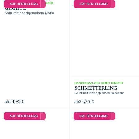
HANDBEMALTES SHIRT KINDER
AUF BESTELLUNG
AUF BESTELLUNG
GIRAFFE
Shirt mit handgemaltem Motiv
HANDBEMALTES SHIRT KINDER
SCHMETTERLING
Shirt mit handgemaltem Motiv
ab
24,95
€
ab
24,95
€
AUF BESTELLUNG
AUF BESTELLUNG